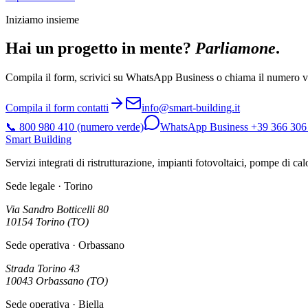
Iniziamo insieme
Hai un progetto in mente?
Parliamone
.
Compila il form, scrivici su WhatsApp Business o chiama il numero ve
Compila il form contatti
info@smart-building.it
📞
800 980 410
(numero verde)
WhatsApp Business
+39 366 306
Smart Building
Servizi integrati di ristrutturazione, impianti fotovoltaici, pompe di ca
Sede legale
·
Torino
Via Sandro Botticelli 80
10154
Torino
(
TO
)
Sede operativa
·
Orbassano
Strada Torino 43
10043
Orbassano
(
TO
)
Sede operativa
·
Biella