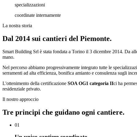
specializzazioni
coordinate internamente
La nostra storia
Dal 2014 sui cantieri del Piemonte.
Smart Building Srl
è stata fondata a Torino il
3 dicembre 2014
. Da all
mano.
Nel percorso abbiamo progressivamente integrato tutte le specializzazi
serramenti ad alta efficienza, bonifica amianto e consulenza sugli incent
L'ottenimento della certificazione
SOA OG1 categoria II
ci ha permess
residenziale privato.
Il nostro approccio
Tre principi che guidano ogni cantiere.
0
1
Un unico cantiere coordinato